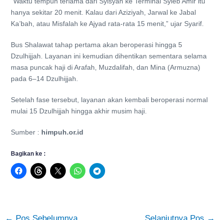
“Waktu tempuh terlama dari Syisyah ke Terminal Syieb Amir itu
hanya sekitar 20 menit. Kalau dari Aziziyah, Jarwal ke Jabal
Ka’bah, atau Misfalah ke Ajyad rata-rata 15 menit,” ujar Syarif.
Bus Shalawat tahap pertama akan beroperasi hingga 5
Dzulhijjah. Layanan ini kemudian dihentikan sementara selama
masa puncak haji di Arafah, Muzdalifah, dan Mina (Armuzna)
pada 6–14 Dzulhijjah.
Setelah fase tersebut, layanan akan kembali beroperasi normal
mulai 15 Dzulhijjah hingga akhir musim haji.
Sumber :
himpuh.or.id
Bagikan ke :
←
Pos Sebelumnya
Selanjutnya Pos
→