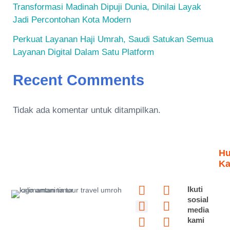
Transformasi Madinah Dipuji Dunia, Dinilai Layak
Jadi Percontohan Kota Modern
Perkuat Layanan Haji Umrah, Saudi Satukan Semua
Layanan Digital Dalam Satu Platform
Recent Comments
Tidak ada komentar untuk ditampilkan.
Hu
Ka
Y
I
P
F
T
T
Ikuti
o
n
i
a
i
w
sosial
media
u
s
n
c
k
i
kami
t
t
t
e
t
t