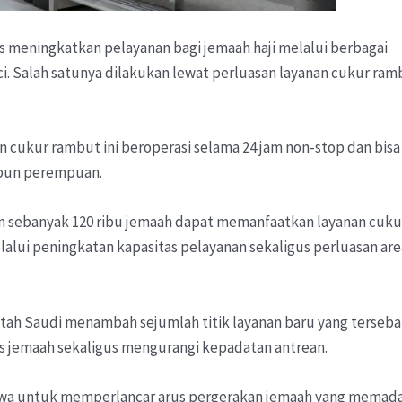
s meningkatkan pelayanan bagi jemaah haji melalui berbagai
uci. Salah satunya dilakukan lewat perluasan layanan cukur ra
an cukur rambut ini beroperasi selama 24 jam non-stop dan bisa
upun perempuan.
an sebanyak 120 ribu jemaah dapat memanfaatkan layanan cuku
elalui peningkatan kapasitas pelayanan sekaligus perluasan are
ah Saudi menambah sejumlah titik layanan baru yang terseba
 jemaah sekaligus mengurangi kepadatan antrean.
arwa untuk memperlancar arus pergerakan jemaah yang memada