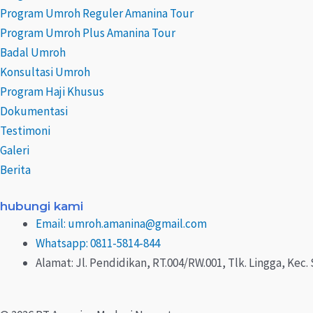
b
o
g
k
r
e
Program Umroh Reguler Amanina Tour
Program Umroh Plus Amanina Tour
e
o
r
e
r
Badal Umroh
Konsultasi Umroh
k
a
s
Program Haji Khusus
Dokumentasi
m
t
Testimoni
Galeri
Berita
hubungi kami
Email: umroh.amanina@gmail.com
Whatsapp: 0811-5814-844
Alamat: Jl. Pendidikan, RT.004/RW.001, Tlk. Lingga, Ke