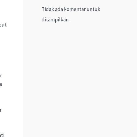
Tidak ada komentar untuk
ditampilkan.
mbut
r
a
r
ti