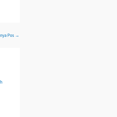
tnya Pos
→