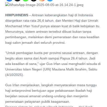
HIMPUHNEWS
– Antrean keberangkatan haji di Indonesia
ditargetkan rata-rata 26,4 tahun, dan Menteri Haji dan Umrah
Mochamad Irfan Yusuf punya alasan kuat di balik kebijakan itu.
Menurutnya, sistem antrean tersebut dibuat bukan tanpa
pertimbangan, melainkan demi pemerataan dan rasa keadilan
bagi calon jemaah dari seluruh provinsi.
“Untuk pembagian kuota per provinsi seusai antrean, dengan
begitu akan sama dari Aceh sampai Papua 26,4 tahun. Jadi
ada keadilan di sana,” ujar Gus Irfan usai menghadiri wisuda di
Universitas Islam Negeri (UIN) Maulana Malik Ibrahim, Sabtu
(4/10/2025).
Gus Irfan menjelaskan, langkah menyetarakan masa tunggu
haji antarprovinsi bertujuan agar pelaksanaan ibadah haji
berjalan sesuai amanat undang-undang dan menjamin
pemerataan pelayanan publik keagamaan.
Dengan sistem ini, seluruh wilayah Indonesia — dari Aceh