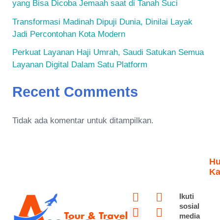
yang Bisa Dicoba Jemaah saat di Tanah Suci
Transformasi Madinah Dipuji Dunia, Dinilai Layak
Jadi Percontohan Kota Modern
Perkuat Layanan Haji Umrah, Saudi Satukan Semua
Layanan Digital Dalam Satu Platform
Recent Comments
Tidak ada komentar untuk ditampilkan.
Hu
Ka
Y
I
P
F
T
T
Ikuti
o
n
i
a
i
w
sosial
media