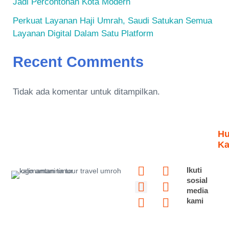
Jadi Percontohan Kota Modern
Perkuat Layanan Haji Umrah, Saudi Satukan Semua
Layanan Digital Dalam Satu Platform
Recent Comments
Tidak ada komentar untuk ditampilkan.
Hu
Ka
Y
I
P
F
T
T
Ikuti
o
n
i
a
i
w
sosial
media
u
s
n
c
k
i
kami
t
t
t
e
t
t
u
a
e
b
o
t