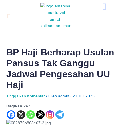
Lewati
Post
ke
navigation
konten
BP Haji Berharap Usulan
Pansus Tak Ganggu
Jadwal Pengesahan UU
Haji
Tinggalkan Komentar
/ Oleh
admin
/
29 Juli 2025
Bagikan ke :