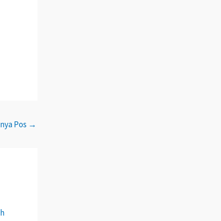
tnya Pos
→