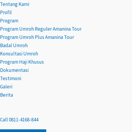
Lewati
Post
Tentang Kami
ke
navigation
Profil
konten
Program
Program Umroh Reguler Amanina Tour
Program Umroh Plus Amanina Tour
Badal Umroh
Konsultasi Umroh
Program Haji Khusus
Dokumentasi
Testimoni
Galeri
Berita
Call 0811-4168-844