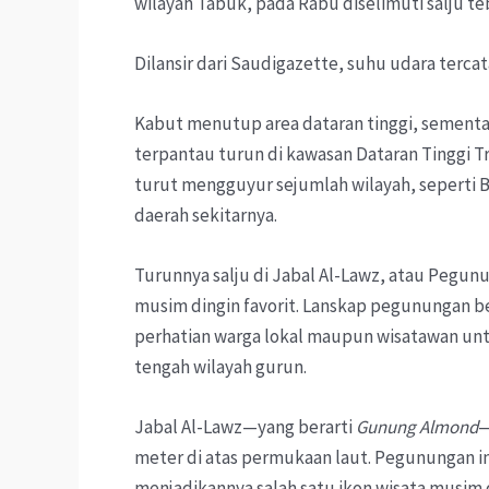
wilayah Tabuk, pada Rabu diselimuti salju te
Dilansir dari Saudigazette, suhu udara tercat
Kabut menutup area dataran tinggi, sementar
terpantau turun di kawasan Dataran Tinggi Tro
turut mengguyur sejumlah wilayah, seperti B
daerah sekitarnya.
Turunnya salju di Jabal Al-Lawz, atau Pegun
musim dingin favorit. Lanskap pegunungan b
perhatian warga lokal maupun wisatawan unt
tengah wilayah gurun.
Jabal Al-Lawz—yang berarti
Gunung Almond
—
meter di atas permukaan laut. Pegunungan i
menjadikannya salah satu ikon wisata musim d