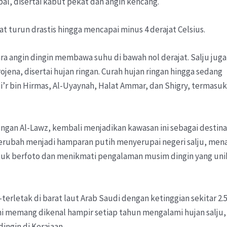
bal, disertai kabut pekat dan angin kencang.
at turun drastis hingga mencapai minus 4 derajat Celsius.
a angin dingin membawa suhu di bawah nol derajat. Salju juga
jena, disertai hujan ringan. Curah hujan ringan hingga sedang
i’r bin Hirmas, Al-Uyaynah, Halat Ammar, dan Shigry, termasuk
ungan Al-Lawz, kembali menjadikan kawasan ini sebagai destina
erubah menjadi hamparan putih menyerupai negeri salju, mena
uk berfoto dan menikmati pengalaman musim dingin yang unik
terletak di barat laut Arab Saudi dengan ketinggian sekitar 2.
ni memang dikenal hampir setiap tahun mengalami hujan salju,
ingin di Kerajaan.